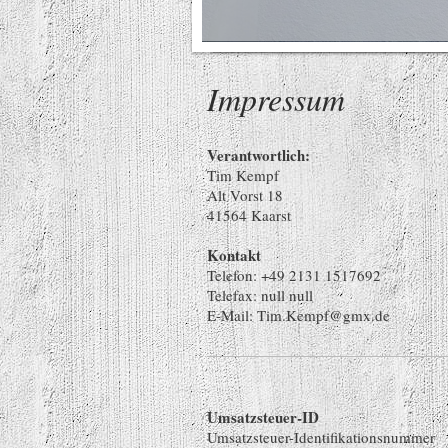
Impressum
Verantwortlich:
Tim Kempf
Alt Vorst 18
41564 Kaarst
Kontakt
Telefon: +49 2131 1517692
Telefax: null null
E-Mail: Tim.Kempf@gmx.de
Umsatzsteuer-ID
Umsatzsteuer-Identifikationsnummer